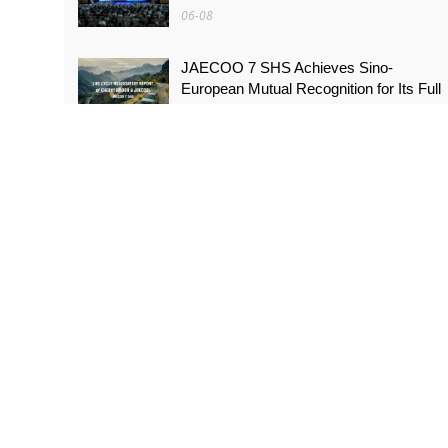
06-08
JAECOO 7 SHS Achieves Sino-
European Mutual Recognition for Its Full
Lifecycle Carbon Footprint of Just
120.40 gCO₂e/km
05-31
FYNOR Global Token Launch
Conference Officially Announced Global
Circulation Ecosystem Enters a New
Stage
05-21