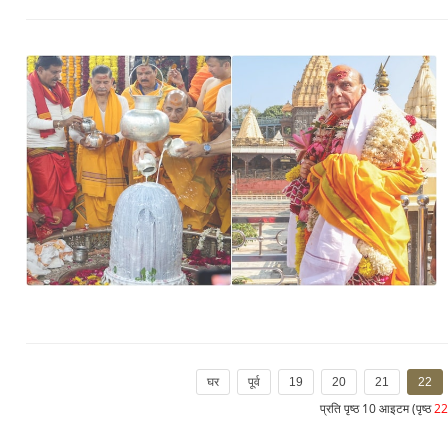
घर
पूर्व
19
20
21
22
प्रति पृष्ठ 10 आइटम (पृष्ठ
2