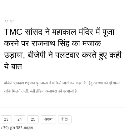
12-31
TMC सांसद ने महाकाल मंदिर में पूजा
करने पर राजनाथ सिंह का मजाक
उड़ाया, बीजेपी ने पलटवार करते हुए कही
ये बात
बीजेपी प्रवक्ता शहजाद पूनावाला ने वीडियो जारी कर कहा कि हिंदू आस्था को दों गाली
ताकि मिलने ताली. यही इंडिया अलायंस की प्रणाली है.
23
24
25
अगला
हे 页
2
/ 39) कुल 385 आइटम