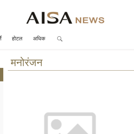
े
होटल
अधिक
मनोरंजन