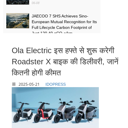
06-08
JAECOO 7 SHS Achieves Sino-
European Mutual Recognition for Its
Full Lifecycle Carbon Footprint of
Just 120.40 gCO₂e/km
05-31
Ola Electric इस हफ्ते से शुरू करेगी
FYNOR Global Token Launch
Conference Officially Announced
Roadster X बाइक की डिलीवरी, जानें
Global Circulation Ecosystem
Enters a New Stage
कितनी होगी कीमत
05-21
2025-05-21
IDOPRESS