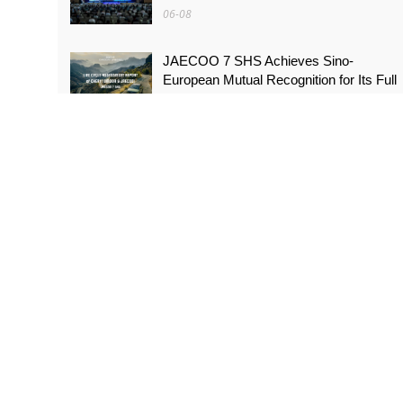
06-08
JAECOO 7 SHS Achieves Sino-
European Mutual Recognition for Its Full
Lifecycle Carbon Footprint of Just
120.40 gCO₂e/km
05-31
FYNOR Global Token Launch
Conference Officially Announced Global
Circulation Ecosystem Enters a New
Stage
05-21