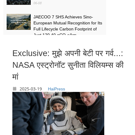
06-08
JAECOO 7 SHS Achieves Sino-
European Mutual Recognition for Its
Full Lifecycle Carbon Footprint of
Just 120.40 gCO₂e/km
05-31
Exclusive: मुझे अपनी बेटी पर गर्व...:
FYNOR Global Token Launch
Conference Officially Announced
NASA एस्ट्रोनॉट सुनीता विलियम्स की
Global Circulation Ecosystem
Enters a New Stage
मां
05-21
2025-03-19
HaiPress